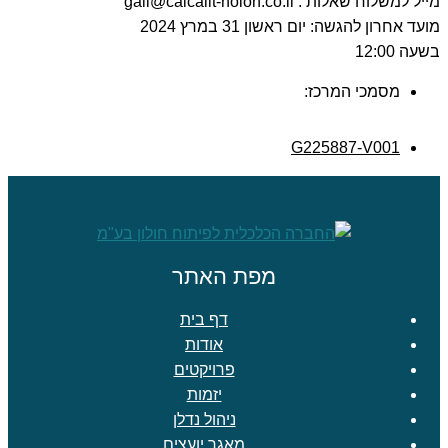
מייל למשלוח שאלות : gali@calcalit-holon.co.il
מועד אחרון להגשה: יום ראשון 31 במרץ 2024
בשעה 12:00
מסמכי המרכז:
G225887-V001
מפת האתר
דף בית
אודות
פרויקטים
יזמות
ניהול נדלן
מאגר יועצים