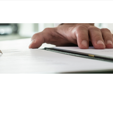
יקטים
יזמות
ניהול נדלן
מאגר יועצים
דרושים ומ