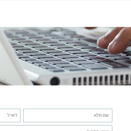
יקטים
יזמות
ניהול נדלן
מאגר יועצים
דרושים ומ
שם
דוא"ל
מלא
נושא